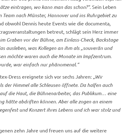
sätze eintragen, wo kann man das schon?“.
Sein Leben
m Team nach Münster, Hannover und ins Ruhrgebiet zu
nd obwohl Dennis heute Events wie die documenta,
ragsveranstaltungen betreut, schlägt sein Herz immer
 im Graben vor der Bühne, am Einlass-Check, Backstage
das ausleben, was Kollegen an ihm als „souverän und
missen möchte waren auch die Monate im Impfzentrum.
wurde, war einfach nur phänomenal.“
otex-Dress ereignete sich vor sechs Jahren:
„Wir
s der Himmel alle Schleusen öffnete. Da halfen auch
auf die Haut, die Bühnenarbeiter, das Publikum… eine
ung hätte abdriften können. Aber alle zogen an einem
egenfest und Konzert ihres Lebens und ich war stolz und
angenen zehn Jahre und freuen uns auf die weitere