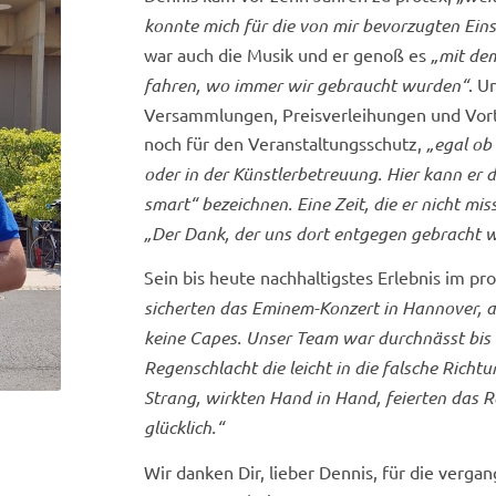
konnte mich für die von mir bevorzugten Ein
war auch die Musik und er genoß es
„mit de
fahren, wo immer wir gebraucht wurden“
. U
Versammlungen, Preisverleihungen und Vort
noch für den Veranstaltungsschutz,
„egal ob
oder in der Künstlerbetreuung. Hier kann er 
smart“ bezeichnen. Eine Zeit, die er nicht 
„Der Dank, der uns dort entgegen gebracht 
Sein bis heute nachhaltigstes Erlebnis im pr
sicherten das Eminem-Konzert in Hannover, al
keine Capes. Unser Team war durchnässt bis 
Regenschlacht die leicht in die falsche Richt
Strang, wirkten Hand in Hand, feierten das R
glücklich.“
Wir danken Dir, lieber Dennis, für die verg