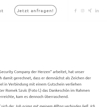
kt
Jetzt anfragen!
 Security Company der Herzen“ arbeitet, hat unser
h damit gerechnet, dass er demnächst als Zeichen der
l in Verbindung mit einem Gutschein verliehen
ter Romek Szulc (Foto l.) das Dankeschön im Rahmen
erreichte, kam es dennoch überraschend.
 sich der Job prima mit meinem Alltag verbinden ließ. Ich