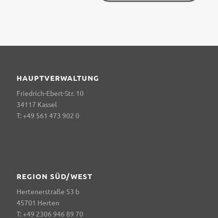
HAUPTVERWALTUNG
Friedrich-Ebert-Str. 10
34117 Kassel
T: +49 561 473 902 0
REGION SÜD/WEST
Hertenerstraße 53 b
45701 Herten
T: +49 2306 946 89 70