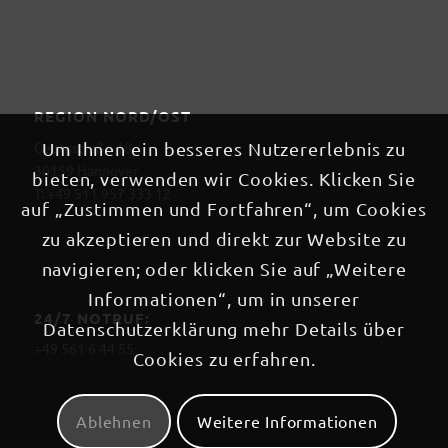
REGION NORD/OST
Georgstraße 18
Um Ihnen ein besseres Nutzererlebnis zu
30159 Hannover
bieten, verwenden wir Cookies. Klicken Sie
T: +49 511 957 333 12
auf „Zustimmen und Fortfahren“, um Cookies
zu akzeptieren und direkt zur Website zu
navigieren; oder klicken Sie auf „Weitere
Informationen“, um in unserer
24/7 NOTRUF:
Datenschutzerklärung mehr Details über
+49 561 6 44 55
Cookies zu erfahren.
Ablehnen
Weitere Informationen