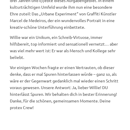
drei Jahren und l(i)ebte dieses Aufgabengebiet. In einem
kulturträchtigen Umfeld wurde ihm nun eine besondere
Ehre zuteil:
Das „Urbane Experiment“ von Graffiti Künstler
Marcel de Medeiros, der ein wundervolles Portrait in eine
kreativ-schöne Unterführung einbettete.
Willie war ein Unikum, ein Schreib-Virtuose, immer
hilfsbereit, top informiert und sensationell vernetzt… aber
was viel mehr wert ist: Er war als Mensch und Kollege sehr
beliebt.
Vor einigen Wochen fragte er einen Vertrauten, ob dieser
denke, dass er mal Spuren hinterlassen würde – ganz so, als
wäre er der Gegenwart gedanklich mal wieder einen Schritt
voraus gewesen. Unsere Antwort: Ja, lieber Willie! DU
hinterlässt Spuren. Wir behalten dich in bester Erinnerung!
Danke, für die schönen, gemeinsamen Momente. Deine
protex Crew!