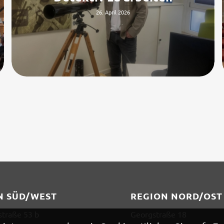
26. April 2026
N SÜD/WEST
REGION NORD/OST
straße 53 b
Georgstraße 18