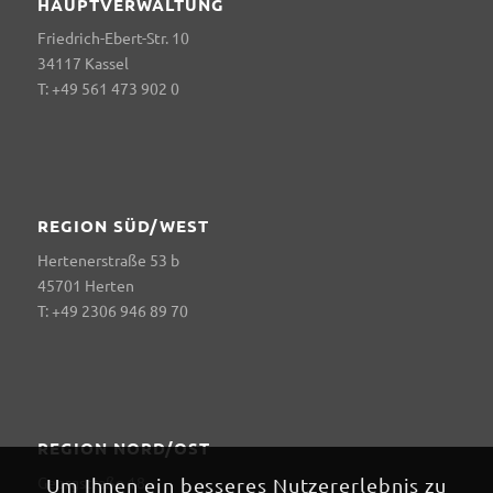
HAUPTVERWALTUNG
Friedrich-Ebert-Str. 10
34117 Kassel
T: +49 561 473 902 0
REGION SÜD/WEST
Hertenerstraße 53 b
45701 Herten
T: +49 2306 946 89 70
REGION NORD/OST
Georgstraße 18
Um Ihnen ein besseres Nutzererlebnis zu