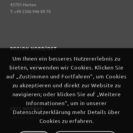
45701 Herten
T: +49 2306 946 89 70
REGION NORD/OST
Georgstraße 18
Um Ihnen ein besseres Nutzererlebnis zu
30159 Hannover
bieten, verwenden wir Cookies. Klicken Sie
T: +49 511 957 333 12
auf „Zustimmen und Fortfahren“, um Cookies
zu akzeptieren und direkt zur Website zu
navigieren; oder klicken Sie auf „Weitere
Informationen“, um in unserer
24/7 NOTRUF:
Datenschutzerklärung mehr Details über
+49 561 6 44 55
Cookies zu erfahren.