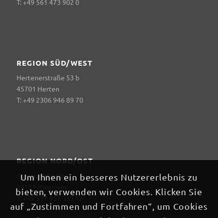
T: +49 561 473 902 0
REGION SÜD/WEST
Hertenerstraße 53 b
45701 Herten
T: +49 2306 946 89 70
REGION NORD/OST
Georgstraße 18
Um Ihnen ein besseres Nutzererlebnis zu
30159 Hannover
bieten, verwenden wir Cookies. Klicken Sie
T: +49 511 957 333 12
auf „Zustimmen und Fortfahren“, um Cookies