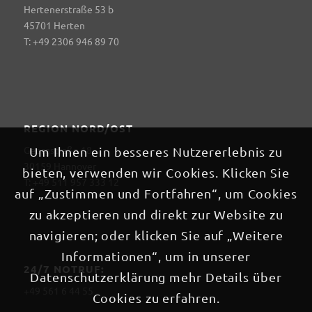
Hertenerstraße 53 b
45701 Herten
T: +49 2306 946 89 70
REGION NORD/OST
Georgstraße 18
Um Ihnen ein besseres Nutzererlebnis zu
30159 Hannover
bieten, verwenden wir Cookies. Klicken Sie
T: +49 511 957 333 12
auf „Zustimmen und Fortfahren“, um Cookies
zu akzeptieren und direkt zur Website zu
navigieren; oder klicken Sie auf „Weitere
Informationen“, um in unserer
24/7 NOTRUF:
Datenschutzerklärung mehr Details über
+49 561 6 44 55
Cookies zu erfahren.