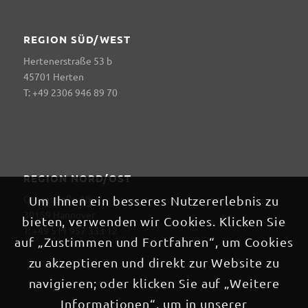
REGION SÜD/WEST
Hertenerstraße 53 b
45701 Herten
T: +49 2306 946 89 70
REGION NORD/OST
Georgstraße 18
Um Ihnen ein besseres Nutzererlebnis zu
30159 Hannover
bieten, verwenden wir Cookies. Klicken Sie
T: +49 511 957 333 12
auf „Zustimmen und Fortfahren“, um Cookies
zu akzeptieren und direkt zur Website zu
navigieren; oder klicken Sie auf „Weitere
Informationen“, um in unserer