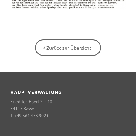
Zurück zur Übersicht
HAUPTVERWALTUNG
Friedrich-Ebert-Str. 10
34117 Kassel
T: +49 561 473 902 0