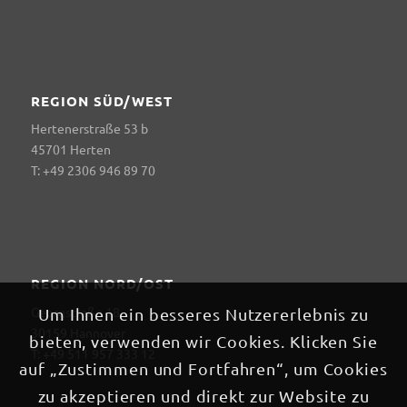
REGION SÜD/WEST
Hertenerstraße 53 b
45701 Herten
T: +49 2306 946 89 70
REGION NORD/OST
Georgstraße 18
Um Ihnen ein besseres Nutzererlebnis zu
30159 Hannover
bieten, verwenden wir Cookies. Klicken Sie
T: +49 511 957 333 12
auf „Zustimmen und Fortfahren“, um Cookies
zu akzeptieren und direkt zur Website zu