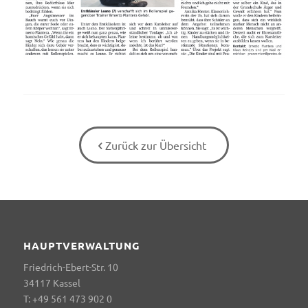
Zurück zur Übersicht
HAUPTVERWALTUNG
Friedrich-Ebert-Str. 10
34117 Kassel
T: +49 561 473 902 0