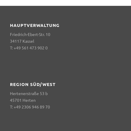
HAUPTVERWALTUNG
Friedrich-Ebert-Str. 10
34117 Kassel
T: +49 561 473 902 0
REGION SÜD/WEST
Hertenerstraße 53 b
45701 Herten
T: +49 2306 946 89 70