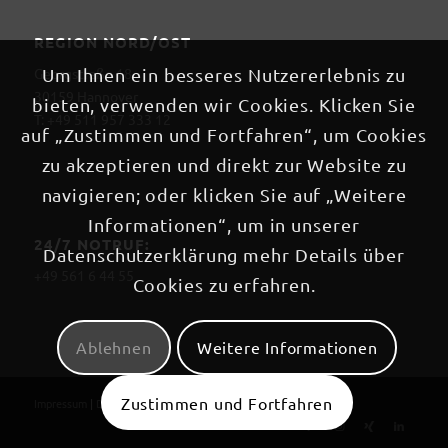
REGION NORD/OST
Georgstraße 18
Um Ihnen ein besseres Nutzererlebnis zu
30159 Hannover
bieten, verwenden wir Cookies. Klicken Sie
T: +49 511 957 333 12
auf „Zustimmen und Fortfahren“, um Cookies
zu akzeptieren und direkt zur Website zu
navigieren; oder klicken Sie auf „Weitere
Informationen“, um in unserer
24/7 NOTRUF:
Datenschutzerklärung mehr Details über
+49 561 6 44 55
Cookies zu erfahren.
Ablehnen
Weitere Informationen
Zustimmen und Fortfahren
Impressum
|
Datenschutzerklärung
|
Rechtliches